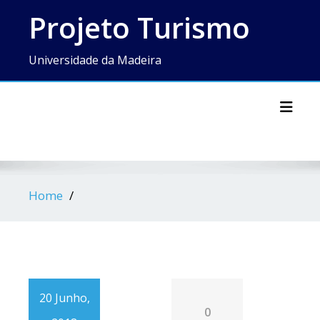
Skip
Projeto Turismo
to
content
Universidade da Madeira
Toggl
Home
20 Junho,
0