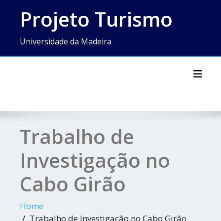
Skip
Projeto Turismo
to
content
Universidade da Madeira
Toggl
Trabalho de
Investigação no
Cabo Girão
Home
Trabalho de Investigação no Cabo Girão